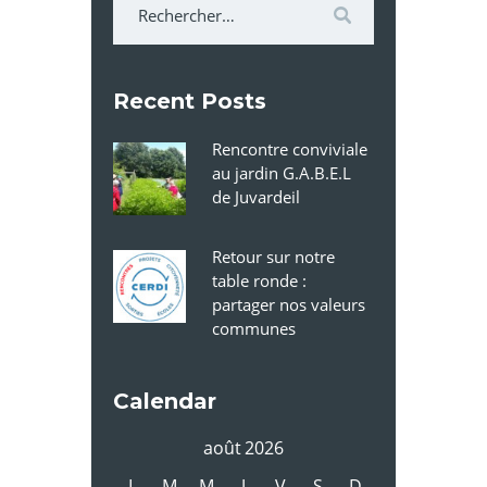
Recent Posts
Rencontre conviviale
au jardin G.A.B.E.L
de Juvardeil
Retour sur notre
table ronde :
partager nos valeurs
communes
Calendar
août 2026
L
M
M
J
V
S
D