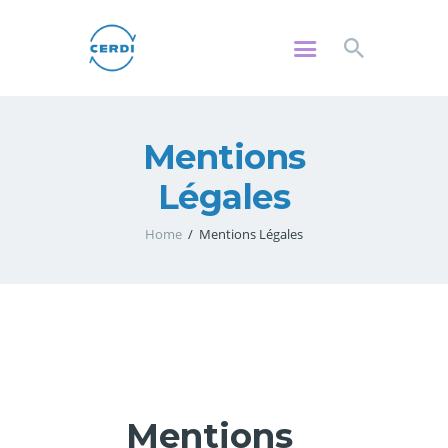
CERDI
Centre de Rencontres et de Dialogue Interreligieux et Interconvictionnel
Mentions
PROJET
RENCONTRES
Légales
ÉCOLES
Home
Mentions Légales
CONFÉRENCES
SORTIES
CITOYENNETÉ
ADHÉRER
CONTACT
Mentions