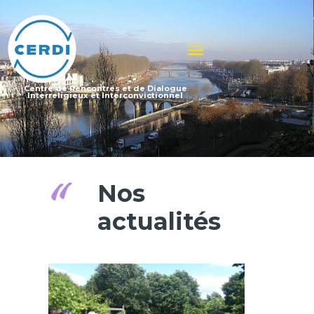
CERDI
Centre de Rencontres et de Dialogue Interreligieux et Interconvictionnel
Centre de Rencontres et de Dialogue
Interreligieux et Interconvictionnel
PROJET
RENCONTRES
ÉCOLES
CONFÉRENCES
Nos
SORTIES
CITOYENNETÉ
actualités
ADHÉRER
CONTACT