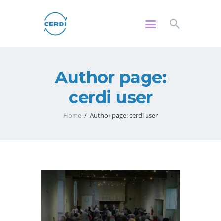
CERDI
Centre de Rencontres et de Dialogue Interreligieux et Interconvictionnel
Author page:
PROJET
RENCONTRES
cerdi user
ÉCOLES
Home
Author page: cerdi user
CONFÉRENCES
SORTIES
CITOYENNETÉ
ADHÉRER
CONTACT