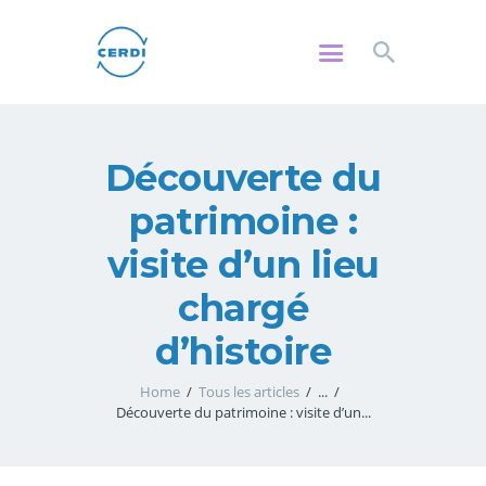
CERDI
Centre de Rencontres et de Dialogue Interreligieux et Interconvictionnel
Découverte du
PROJET
RENCONTRES
patrimoine :
ÉCOLES
visite d’un lieu
CONFÉRENCES
chargé
SORTIES
CITOYENNETÉ
d’histoire
ADHÉRER
Home
Tous les articles
...
CONTACT
Découverte du patrimoine : visite d’un...